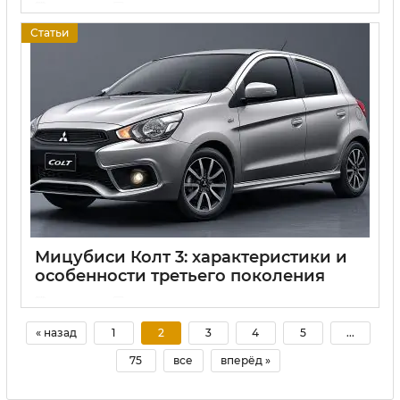
17 06 2025
0
Статьи
Мицубиси Колт 3: характеристики и
особенности третьего поколения
17 06 2025
0
« назад
1
2
3
4
5
...
75
все
вперёд »