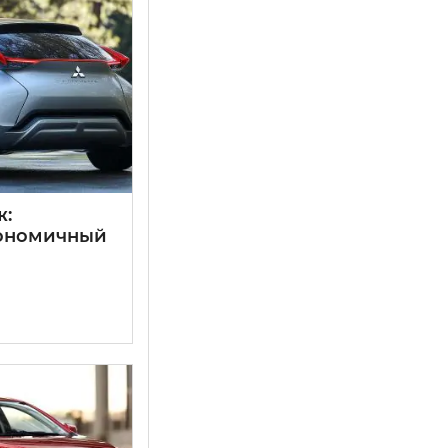
ж:
кономичный