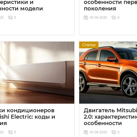
теристики и
особенности пер
нности модели
поколения
025
0
05 06 2025
0
Статьи
и кондиционеров
Двигатель Mitsubis
shi Electric: коды и
2.0: характеристи
ия
особенности
025
0
05 06 2025
0