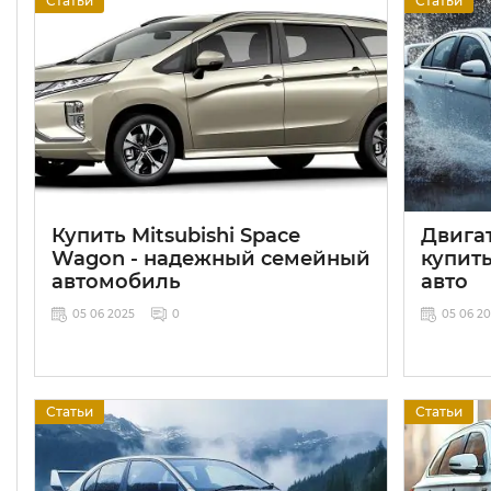
Статьи
Статьи
Купить Mitsubishi Space
Двигат
Wagon - надежный семейный
купит
автомобиль
авто
05 06 2025
0
05 06 2
Статьи
Статьи