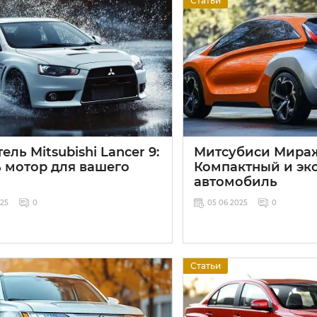
Статьи
ель Mitsubishi Lancer 9:
Митсубиси Мира
ь мотор для вашего
Компактный и э
автомобиль
025
0
05 06 2025
0
Статьи