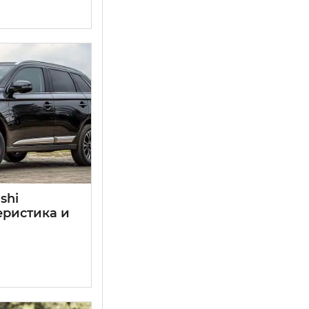
shi
еристика и