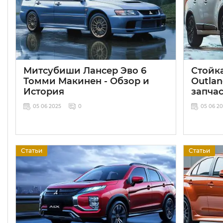
Митсубиши Лансер Эво 6
Стойка
Томми Макинен - Обзор и
Outlan
История
запча
05 06 2025
0
05 06 2
Статьи
Статьи