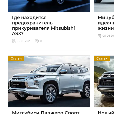
Где находится
Мицуб
предохранитель
идеал
прикуривателя Mitsubishi
жизн
ASX?
05 06 2
05 06 2025
0
Статьи
Статьи
Митсубиси Паджеро Спорт
Новый 