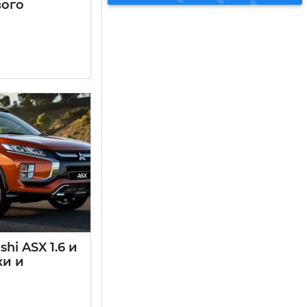
вого
hi ASX 1.6 и
ки и