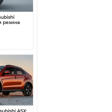
ubishi
и резина
ubishi ASX: