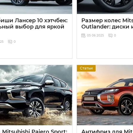
иши Лансер 10 хэтчбек:
Размер колес Mits
ьный выбор для яркой
Outlander: диски 
и
05 06 2025
0
025
0
Статьи
Mitsubishi Pajero Sport:
Антифриз для Mits