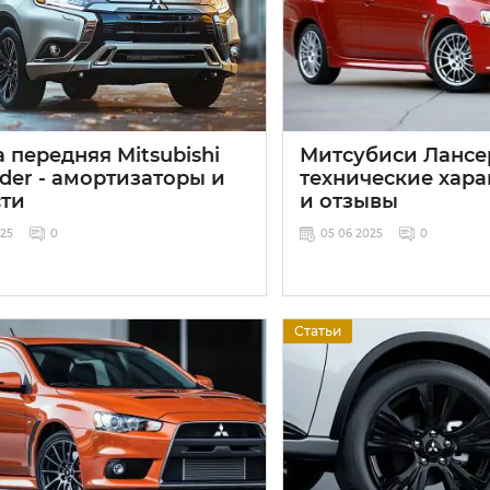
 передняя Mitsubishi
Митсубиси Лансер
der - амортизаторы и
технические хара
сти
и отзывы
025
0
05 06 2025
0
Статьи