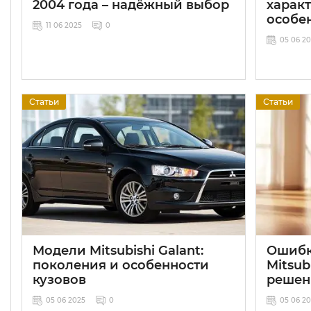
2004 года – надёжный выбор
харак
особе
11 06 2025
0
05 06 2
Статьи
Статьи
Модели Mitsubishi Galant:
Ошибк
поколения и особенности
Mitsubi
кузовов
решен
05 06 2025
0
05 06 2