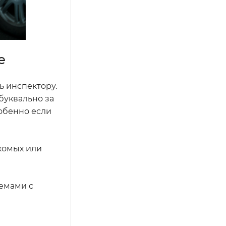
е
ь инспектору.
буквально за
обенно если
акомых или
лемами с