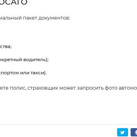
 ОСАГО
альный пакет документов:
ства;
нкретный водитель);
спортом или такси).
ете полис, страховщик может запросить фото автом