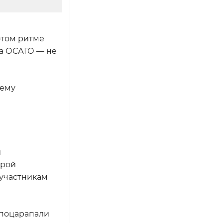
этом ритме
ка ОСАГО — не
чему
й
орой
 участникам
 поцарапали