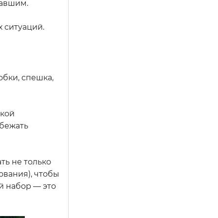
давшим.
 ситуаций.
бки, спешка,
окой
збежать
ть не только
вания), чтобы
й набор — это