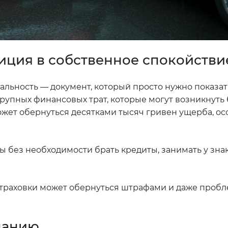
иция в собственное спокойстви
ьность — документ, который просто нужно показат
крупных финансовых трат, которые могут возникнуть 
жет обернуться десятками тысяч гривен ущерба, ос
ы без необходимости брать кредиты, занимать у зн
 страховки может обернуться штрафами и даже проб
панию