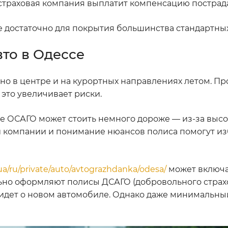
страховая компания выплатит компенсацию постра
е достаточно для покрытия большинства стандартных
то в Одессе
о в центре и на курортных направлениях летом. Про
 это увеличивает риски.
се ОСАГО может стоить немного дороже — из-за выс
й компании и понимание нюансов полиса помогут и
.ua/ru/private/auto/avtograzhdanka/odesa/
может включа
ьно оформляют полисы ДСАГО (добровольного страхо
 идет о новом автомобиле. Однако даже минимальны