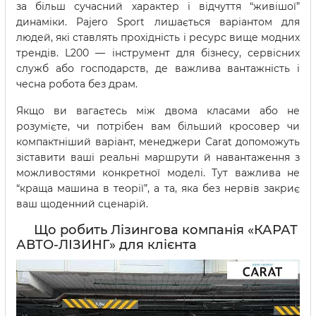
за більш сучасний характер і відчуття “живішої”
динаміки. Pajero Sport лишається варіантом для
людей, які ставлять прохідність і ресурс вище модних
трендів. L200 — інструмент для бізнесу, сервісних
служб або господарств, де важлива вантажність і
чесна робота без драм.
Якщо ви вагаєтесь між двома класами або не
розумієте, чи потрібен вам більший кросовер чи
компактніший варіант, менеджери Carat допоможуть
зіставити ваші реальні маршрути й навантаження з
можливостями конкретної моделі. Тут важлива не
“краща машина в теорії”, а та, яка без нервів закриє
ваш щоденний сценарій.
Що робить Лізингова компанія «КАРАТ
АВТО-ЛІЗИНГ» для клієнта