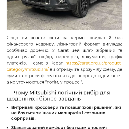
Якщо ви хочете сісти за кермо швидко й без
фінансового надриву, лізинговий формат виглядає
особливо доречно. У Carat цей шлях зібраний “в
одних руках”: підбір, перевірка, документи, графік
платежів. І саме з Карат
https://carat.org.ua/product-
category/mitsubishi/
ви отримуєте зрозумілу схему, де
суми та строки фіксуються в договорі до підписання,
а не уточнюються “потім, у процесі”.
Чому Mitsubishi логічний вибір для
щоденних і бізнес-завдань
Витривалі кросовери та позашляхові рішення, які
не бояться змішаних маршрутів і сезонних
сюрпризів.
Збалансований комфорт без надмірностей: