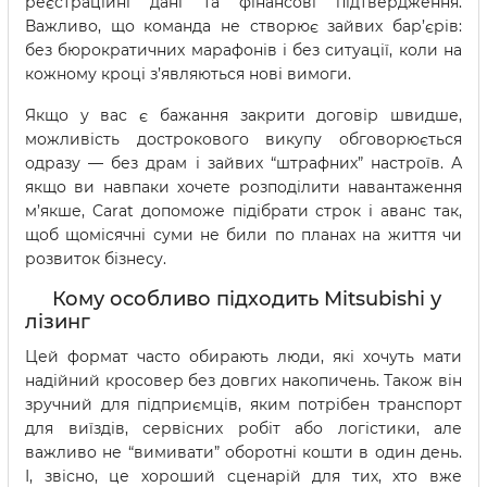
реєстраційні дані та фінансові підтвердження.
Важливо, що команда не створює зайвих бар’єрів:
без бюрократичних марафонів і без ситуації, коли на
кожному кроці з’являються нові вимоги.
Якщо у вас є бажання закрити договір швидше,
можливість дострокового викупу обговорюється
одразу — без драм і зайвих “штрафних” настроїв. А
якщо ви навпаки хочете розподілити навантаження
м’якше, Carat допоможе підібрати строк і аванс так,
щоб щомісячні суми не били по планах на життя чи
розвиток бізнесу.
Кому особливо підходить Mitsubishi у
лізинг
Цей формат часто обирають люди, які хочуть мати
надійний кросовер без довгих накопичень. Також він
зручний для підприємців, яким потрібен транспорт
для виїздів, сервісних робіт або логістики, але
важливо не “вимивати” оборотні кошти в один день.
І, звісно, це хороший сценарій для тих, хто вже