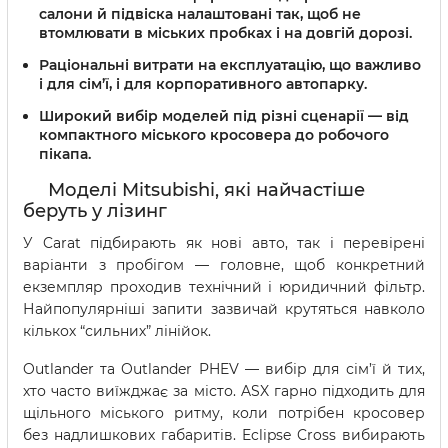
салони й підвіска налаштовані так, щоб не
втомлювати в міських пробках і на довгій дорозі.
Раціональні витрати на експлуатацію, що важливо
і для сім’ї, і для корпоративного автопарку.
Широкий вибір моделей під різні сценарії — від
компактного міського кросовера до робочого
пікапа.
Моделі Mitsubishi, які найчастіше
беруть у лізинг
У Carat підбирають як нові авто, так і перевірені
варіанти з пробігом — головне, щоб конкретний
екземпляр проходив технічний і юридичний фільтр.
Найпопулярніші запити зазвичай крутяться навколо
кількох “сильних” лінійок.
Outlander та Outlander PHEV — вибір для сім’ї й тих,
хто часто виїжджає за місто. ASX гарно підходить для
щільного міського ритму, коли потрібен кросовер
без надлишкових габаритів. Eclipse Cross вибирають