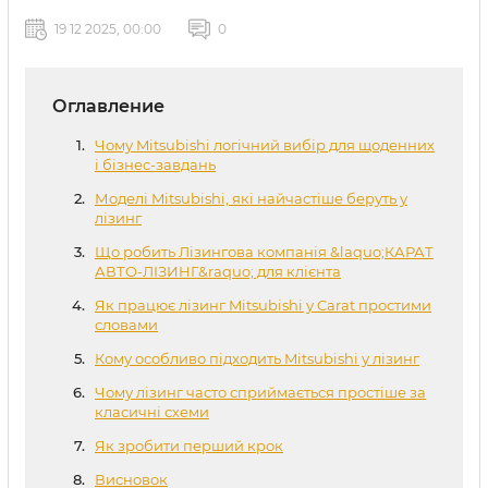
19 12 2025, 00:00
0
Оглавление
Чому Mitsubishi логічний вибір для щоденних
і бізнес-завдань
Моделі Mitsubishi, які найчастіше беруть у
лізинг
Що робить Лізингова компанія &laquo;КАРАТ
АВТО-ЛІЗИНГ&raquo; для клієнта
Як працює лізинг Mitsubishi у Carat простими
словами
Кому особливо підходить Mitsubishi у лізинг
Чому лізинг часто сприймається простіше за
класичні схеми
Як зробити перший крок
Висновок